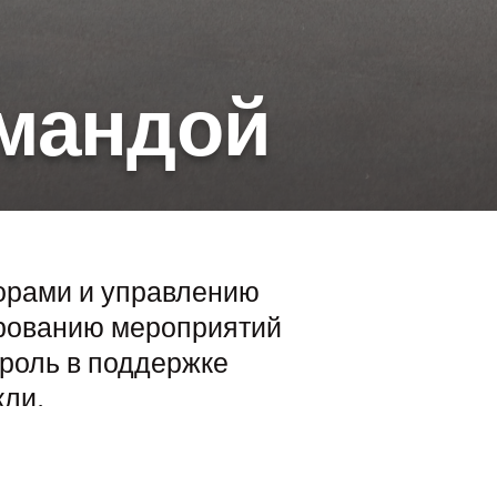
омандой
орами и управлению
ированию мероприятий
 роль в поддержке
кли.