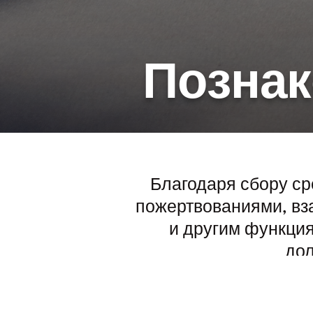
Познак
Дайте
Пожертвовать сейчас
Журнал и годовой
отчет
Благодаря сбору с
пожертвованиями, вз
Познакомьтесь с
командой
и другим функция
дол