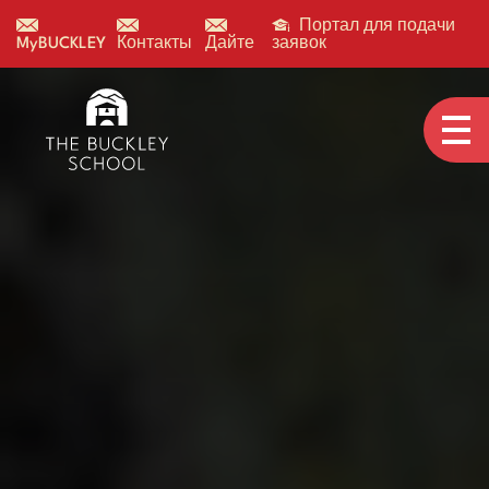
Портал для подачи
MyBUCKLEY
Контакты
Дайте
заявок