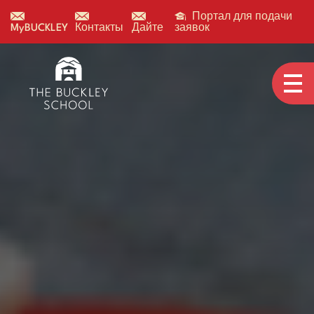
Портал для подачи
MyBUCKLEY
Контакты
Дайте
заявок