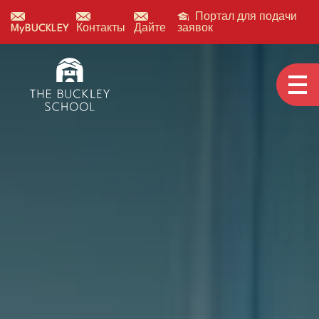
Портал для подачи
MyBUCKLEY
Контакты
Дайте
заявок