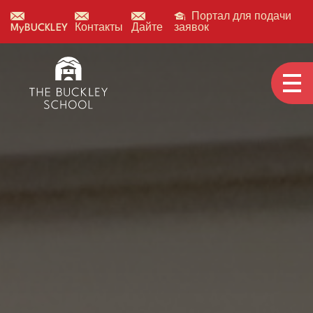
Портал для подачи
MyBUCKLEY
Контакты
Дайте
заявок