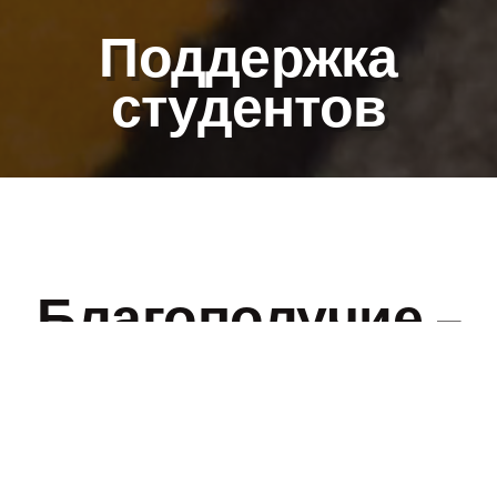
Поддержка
студентов
Благополучие –
главный
приоритет