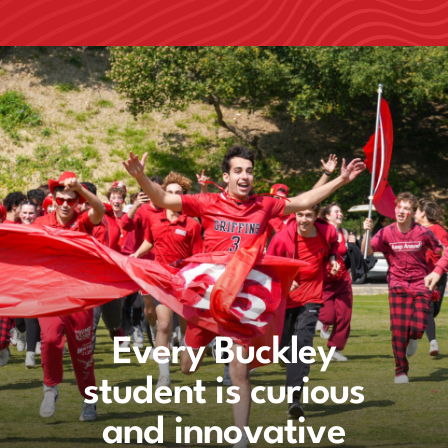
Every Buckley
Every Buckley
student is curious
student is curious
and innovative
and innovative