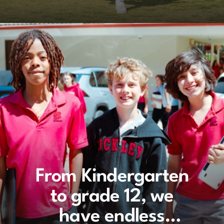
From Kindergarten
From Kindergarten
to grade 12, we
to grade 12, we
have endless
have endless