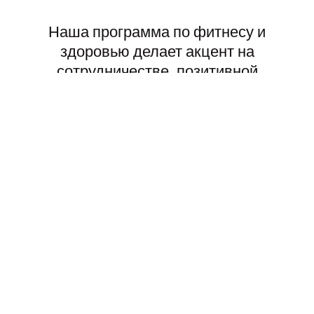
Наша программа по фитнесу и
здоровью делает акцент на
сотрудничестве, позитивной
самооценке и правильных
спортивных навыках. Участие в
команде способствует постоянным
экспериментам, играм и
любознательности. Все наши
студенты-спортсмены тренируются и
играют в условиях, которые готовят
их к следующему уровню в спорте.
Тренировки проводятся во время
уроков, а игры проходят после уроков
в частной школе Сан-Фернандо-
Вэлли (SFVPSL) или в лигах Delphic.