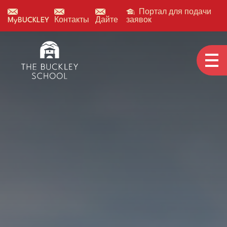
Портал для подачи
MyBUCKLEY
Контакты
Дайте
заявок