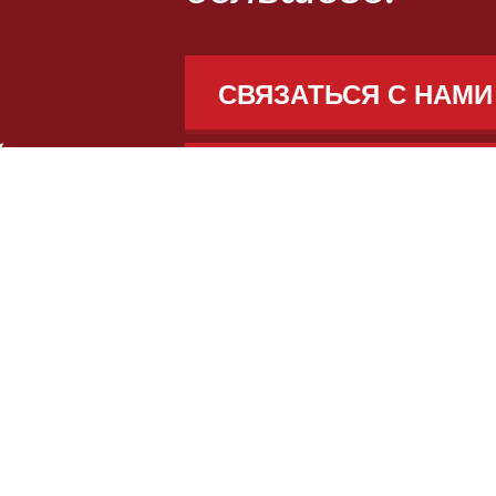
СВЯЗАТЬСЯ С НАМИ
ПОДАТЬ ЗАЯВКУ В B
ve,
Процесс подачи заявки
1423
Обучение и финансовая
: 818
помощь
Четырехсторонний план